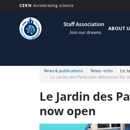
CERN
Accelerating science
Skip
Navig
to
Staff Association
princi
main
ABOUT U
Join our dreams
content
News & publications
News- echo
Le Ja
Le Jardin des Particules: Admission for 
Le Jardin des P
now open