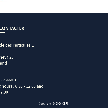
CONTACTER
de des Particules 1
neva 23
land
g 64/R-010
hours : 8.30 - 12.00 and
17.00
Copyright
© 2026 CERN