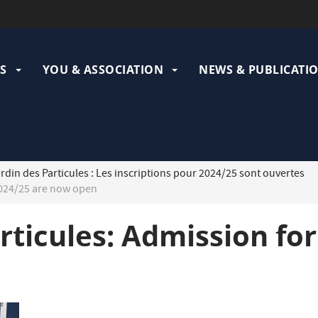
ation
pale
S
YOU & ASSOCIATION
NEWS & PUBLICATI
rdin des Particules : Les inscriptions pour 2024/25 sont ouvertes
2024/25 are now open
articules: Admission fo