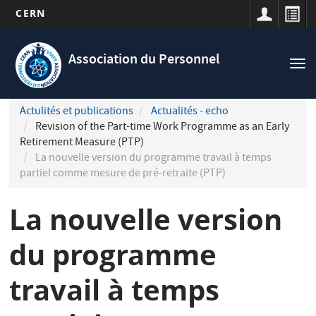
CERN
Navigation
Aller
principale
au
Association du Personnel
Tog
contenu
nav
principal
Actulités et publications
Actualités - echo
Revision of the Part-time Work Programme as an Early
Retirement Measure (PTP)
La nouvelle version du programme travail à temps
partiel comme mesure de pré-retraite (PTP)
La nouvelle version
du programme
travail à temps