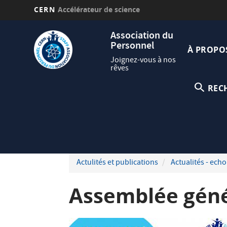
CERN
Accélérateur de science
Aller
Navig
Association du
au
Personnel
princi
contenu
À PROPO
principal
Joignez-vous à nos
rêves
REC
Actulités et publications
Actualités - echo
Assemblée génér