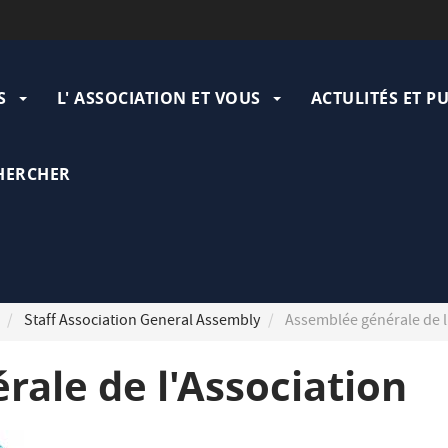
ation
pale
S
L' ASSOCIATION ET VOUS
ACTULITÉS ET P
HERCHER
Staff Association General Assembly
Assemblée générale de l
ale de l'Association