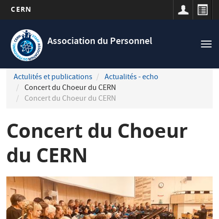
CERN
Navigation
Aller
principale
au
Association du Personnel
Tog
contenu
nav
principal
Actulités et publications
Actualités - echo
Concert du Choeur du CERN
Concert du Choeur du CERN
Concert du Choeur
du CERN