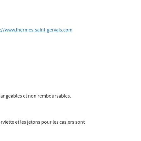
s://www.thermes-saint-gervais.com
changeables et non remboursables.
viette et les jetons pour les casiers sont