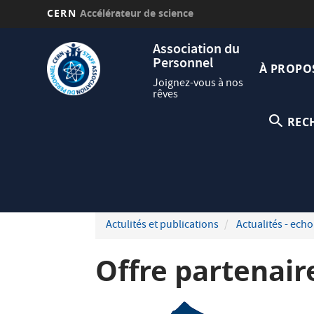
CERN
Accélérateur de science
Aller
Navig
Association du
au
Personnel
princi
contenu
À PROPO
principal
Joignez-vous à nos
rêves
REC
Actulités et publications
Actualités - echo
Offre partenair