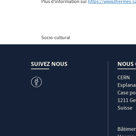
Plus d’information sur
https://www.thermes-s
Socio-cultural
SUIVEZ NOUS
NOUS 
CERN
v
Esplana
Case po
1211 Ge
Suisse
Bâtimen