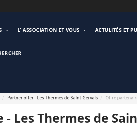
ation
pale
S
L' ASSOCIATION ET VOUS
ACTULITÉS ET P
HERCHER
Partner offer - Les Thermes de Saint-Gervais
Offre partenair
e - Les Thermes de Sai