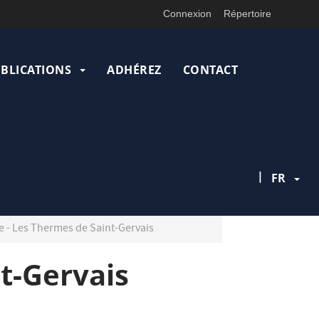
Connexion
Répertoire
UBLICATIONS
ADHÉREZ
CONTACT
|
FR
e - Les Thermes de Saint-Gervais
nt-Gervais