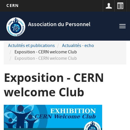
CERN
Navigation
Aller
principale
au
Association du Personnel
Tog
contenu
nav
principal
Actulités et publications
Actualités - echo
Exposition - CERN welcome Club
Exposition - CERN welcome Club
Exposition - CERN
welcome Club