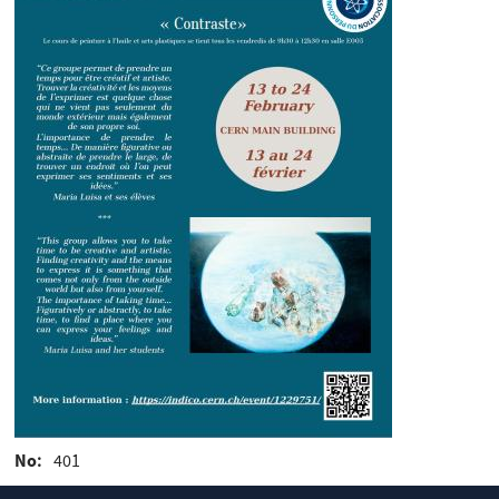
No
401