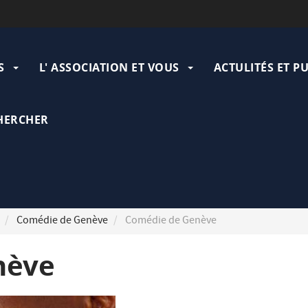
ation
pale
S
L' ASSOCIATION ET VOUS
ACTULITÉS ET P
HERCHER
Comédie de Genève
Comédie de Genève
nève