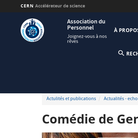
CERN
Accélérateur de science
Aller
Navig
Association du
au
Personnel
princi
contenu
À PROPO
principal
Joignez-vous à nos
rêves
REC
Actulités et publications
Actualités - echo
Comédie de Ge