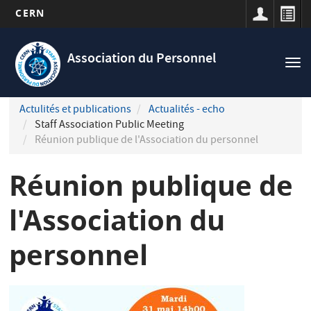
CERN
Navigation
Aller
principale
au
Association du Personnel
Tog
contenu
nav
principal
Actulités et publications
Actualités - echo
Staff Association Public Meeting
Réunion publique de l'Association du personnel
Réunion publique de
l'Association du
personnel