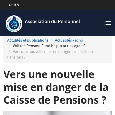
CERN
Navigation
Aller
principale
au
Association du Personnel
Tog
contenu
nav
principal
Actulités et publications
Actualités - echo
Will the Pension Fund be put at risk again?
Vers une nouvelle mise en danger de la Caisse de
Pensions ?
Vers une nouvelle
mise en danger de la
Caisse de Pensions ?