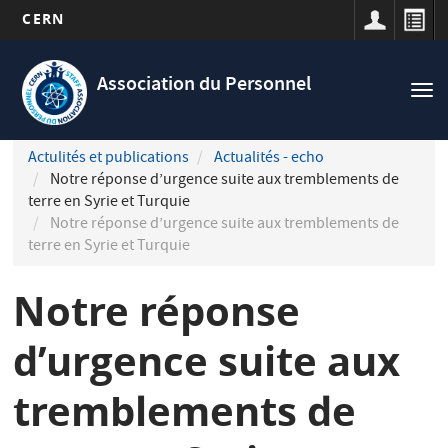
CERN
Navigation
Aller
principale
au
Association du Personnel
Tog
contenu
nav
principal
Actulités et publications
Actualités - echo
Notre réponse d’urgence suite aux tremblements de
terre en Syrie et Turquie
Notre réponse d’urgence suite aux tremblements de
terre en Syrie et Turquie
Notre réponse
d’urgence suite aux
tremblements de