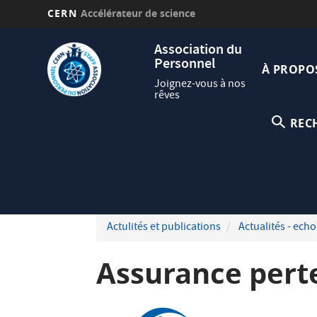
CERN
Accélérateur de science
Aller
Navig
Association du
au
Personnel
princi
contenu
À PROPO
principal
Joignez-vous à nos
rêves
REC
Actulités et publications
Actualités - echo
Assurance perte