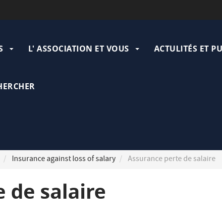
ation
pale
S
L' ASSOCIATION ET VOUS
ACTULITÉS ET P
HERCHER
Insurance against loss of salary
Assurance perte de salaire
 de salaire