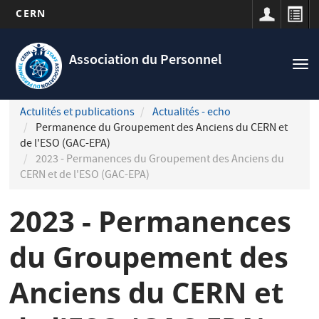
CERN
Navigation
Aller
principale
au
Association du Personnel
Tog
contenu
nav
principal
Actulités et publications
Actualités - echo
Permanence du Groupement des Anciens du CERN et
de l'ESO (GAC-EPA)
2023 - Permanences du Groupement des Anciens du
CERN et de l'ESO (GAC-EPA)
2023 - Permanences
du Groupement des
Anciens du CERN et