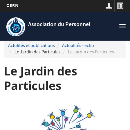
CERN
Navigation
Aller
principale
au
Association du Personnel
Tog
contenu
nav
principal
Actulités et publications
Actualités - echo
Le Jardin des Particules
Le Jardin des Particules
Le Jardin des
Particules