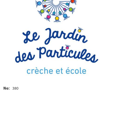
No
380