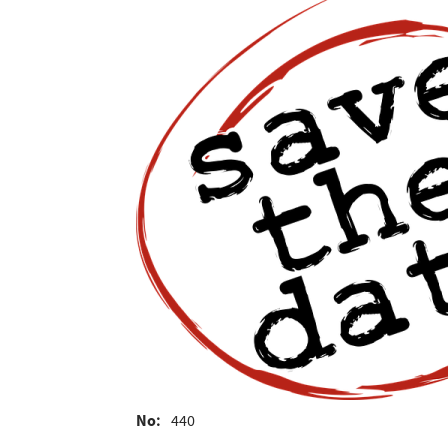
No
440