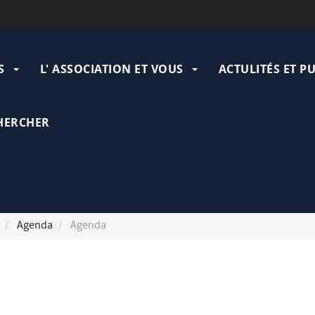
ation
pale
S
L' ASSOCIATION ET VOUS
ACTULITÉS ET P
HERCHER
Agenda
Agenda