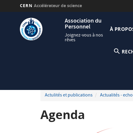
CERN
Accélérateur de science
Aller
Navig
Association du
au
Personnel
princi
contenu
À PROPO
principal
Joignez-vous à nos
rêves
REC
Actulités et publications
Actualités - echo
Agenda