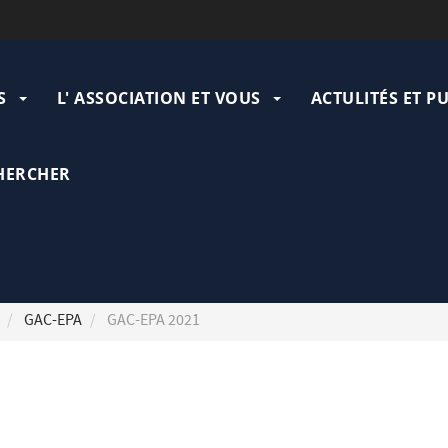
ation
pale
S
L' ASSOCIATION ET VOUS
ACTULITÉS ET P
HERCHER
GAC-EPA
GAC-EPA 2021