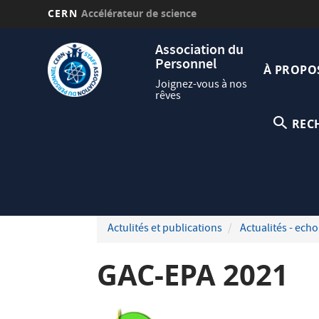
CERN
Accélérateur de science
Aller
Navig
Association du
au
Personnel
princi
contenu
À PROPO
principal
Joignez-vous à nos
rêves
REC
Actulités et publications
Actualités - echo
GAC-EPA 2021