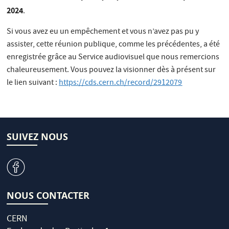
2024
.
Si vous avez eu un empêchement et vous n’avez pas pu y
assister, cette réunion publique, comme les précédentes, a été
enregistrée grâce au Service audiovisuel que nous remercions
chaleureusement. Vous pouvez la visionner dès à présent sur
le lien suivant :
https://cds.cern.ch/record/2912079
SUIVEZ NOUS
v
NOUS CONTACTER
CERN