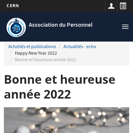
CERN
Navigation
Aller
principale
au
Association du Personnel
Tog
contenu
nav
principal
Actulités et publications
Actualités - echo
Happy New Year 2022
Bonne et heureuse année 2022
Bonne et heureuse
année 2022