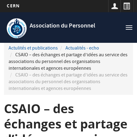
CERN
Navigation
Aller
principale
au
Association du Personnel
Tog
contenu
nav
principal
Actulités et publications
Actualités - echo
CSAIO – des échanges et partage d’idées au service des
associations du personnel des organisations
internationales et agences européennes
CSAIO – des échanges et partage d’idées au service des
associations du personnel des organisations
internationales et agences européennes
CSAIO – des
échanges et partage