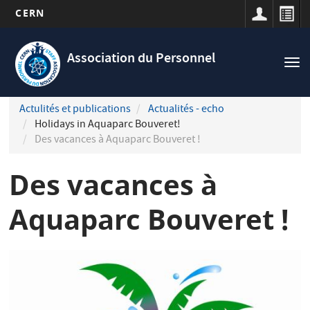
CERN
Navigation
Aller
principale
au
Association du Personnel
Tog
contenu
nav
principal
Actulités et publications
Actualités - echo
Holidays in Aquaparc Bouveret!
Des vacances à Aquaparc Bouveret !
Des vacances à
Aquaparc Bouveret !