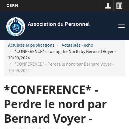
CERN
Navigation
Aller
principale
au
Association du Personnel
Tog
contenu
nav
principal
Actulités et publications
Actualités - echo
*CONFERENCE* - Losing the North by Bernard Voyer -
10/09/2024
*CONFERENCE* - Perdre le nord par Bernard Voyer -
10/09/2024
*CONFERENCE* -
Perdre le nord par
Bernard Voyer -