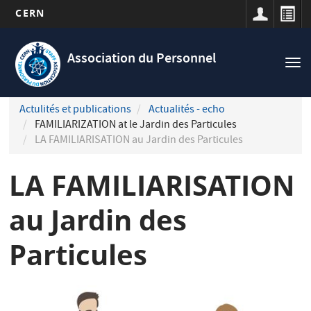
CERN
Navigation
Aller
principale
au
Association du Personnel
Tog
contenu
nav
principal
Actulités et publications
Actualités - echo
FAMILIARIZATION at le Jardin des Particules
LA FAMILIARISATION au Jardin des Particules
LA FAMILIARISATION
au Jardin des
Particules