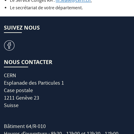
Le Service Congés RH :
hr.leave@cern.ch
;
Le secrétariat de votre département.
SUIVEZ NOUS
v
NOUS CONTACTER
CERN
Esplanade des Particules 1
Case postale
1211 Genève 23
Suisse
Bâtiment 64/R-010