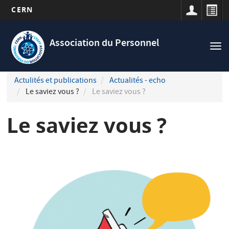
CERN
Navigation
Aller
principale
au
Association du Personnel
Tog
contenu
nav
principal
Actulités et publications
Actualités - echo
Le saviez vous ?
Le saviez vous ?
Le saviez vous ?