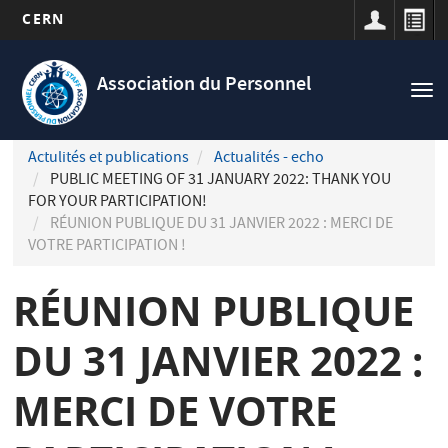
CERN
Navigation
Aller
principale
au
Association du Personnel
Tog
contenu
nav
principal
Actulités et publications
Actualités - echo
PUBLIC MEETING OF 31 JANUARY 2022: THANK YOU
FOR YOUR PARTICIPATION!
RÉUNION PUBLIQUE DU 31 JANVIER 2022 : MERCI DE
VOTRE PARTICIPATION !
RÉUNION PUBLIQUE
DU 31 JANVIER 2022 :
MERCI DE VOTRE